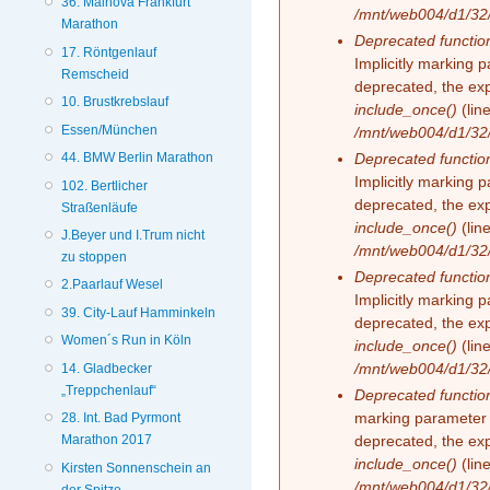
36. Mainova Frankfurt
/mnt/web004/d1/32/
Marathon
Deprecated functio
17. Röntgenlauf
Implicitly marking 
Remscheid
deprecated, the exp
10. Brustkrebslauf
include_once()
(lin
Essen/München
/mnt/web004/d1/32/
Deprecated functio
44. BMW Berlin Marathon
Implicitly marking 
102. Bertlicher
deprecated, the exp
Straßenläufe
include_once()
(lin
J.Beyer und I.Trum nicht
/mnt/web004/d1/32/
zu stoppen
Deprecated functio
2.Paarlauf Wesel
Implicitly marking 
39. City-Lauf Hamminkeln
deprecated, the exp
Women´s Run in Köln
include_once()
(lin
/mnt/web004/d1/32/
14. Gladbecker
„Treppchenlauf“
Deprecated functio
marking parameter 
28. Int. Bad Pyrmont
deprecated, the exp
Marathon 2017
include_once()
(lin
Kirsten Sonnenschein an
/mnt/web004/d1/32/
der Spitze