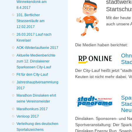
stadtwerk
Winnekendonk am
Startschu
8.4.2017
101. Bertlicher
Mit der heute
Strassenläufe am
auch unsere 
12.02.2017
26.03.2017 Lauf nach
Kevelaer
Die Medien haben berichtet:
AOK-Winterlaufserie 2017
Ohn
Aktuelle Medienberichte
Sta
zum 12. Dinslakener
Sparkassen City-Lauf
Der City-Lauf heißt jetzt "sta
Fit für den City-Lauf
Keuten ist nicht mehr dabei.
Jahreshauptversammlung
2017
Marathon Dinslaken ehrt
Spar
seine Vereinsmeister
Sta
Marathonkurs 2017
Neu
Venloop 2017
Dinslaken. Sponsoren- und Na
Verleihung des deutschen
Sportveranstaltung: Der Spark
Sportabzeichens
Dinslaken Energy Run. Sowohl