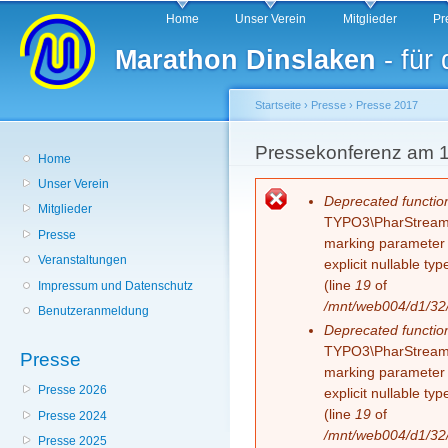
Hauptmenü
Di
Home
Unser Verein
Mitglieder
Pr
z
Marathon Dinslaken
- für
In
Startseite
›
Presse
›
Presse 2017
Sie sind hier
Pressekonferenz am 
Home
Unser Verein
Fehlermeldung
Deprecated functio
Mitglieder
TYPO3\PharStreamWr
Presse
marking parameter $
Veranstaltungen
explicit nullable t
(line
19
of
Impressum und Datenschutz
/mnt/web004/d1/32/
Benutzeranmeldung
Deprecated functio
TYPO3\PharStreamWr
Presse
marking parameter $
Presse 2026
explicit nullable t
(line
19
of
Presse 2024
/mnt/web004/d1/32/
Presse 2025