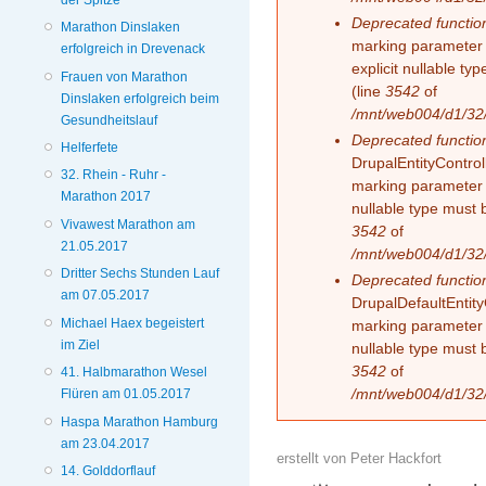
Deprecated functio
Marathon Dinslaken
marking parameter 
erfolgreich in Drevenack
explicit nullable t
Frauen von Marathon
(line
3542
of
Dinslaken erfolgreich beim
/mnt/web004/d1/32/
Gesundheitslauf
Deprecated functio
Helferfete
DrupalEntityControll
32. Rhein - Ruhr -
marking parameter $
Marathon 2017
nullable type must 
Vivawest Marathon am
3542
of
21.05.2017
/mnt/web004/d1/32/
Dritter Sechs Stunden Lauf
Deprecated functio
am 07.05.2017
DrupalDefaultEntityC
Michael Haex begeistert
marking parameter $
im Ziel
nullable type must 
3542
of
41. Halbmarathon Wesel
/mnt/web004/d1/32/
Flüren am 01.05.2017
Haspa Marathon Hamburg
am 23.04.2017
erstellt von
Peter Hackfort
14. Golddorflauf