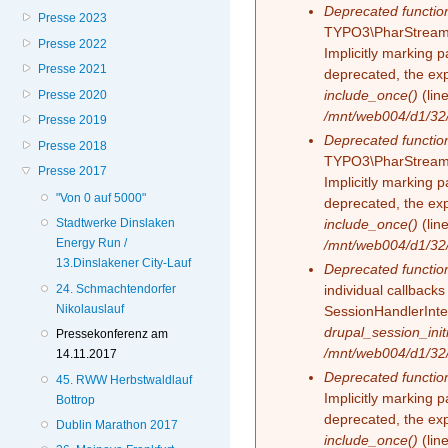
Deprecated functio
Presse 2023
TYPO3\PharStreamW
Presse 2022
Implicitly marking 
Presse 2021
deprecated, the exp
include_once()
(lin
Presse 2020
/mnt/web004/d1/32/
Presse 2019
Deprecated functio
Presse 2018
TYPO3\PharStreamW
Presse 2017
Implicitly marking p
"Von 0 auf 5000"
deprecated, the exp
include_once()
(lin
Stadtwerke Dinslaken
Energy Run /
/mnt/web004/d1/32/
13.Dinslakener City-Lauf
Deprecated functio
24. Schmachtendorfer
individual callback
Nikolauslauf
SessionHandlerInte
drupal_session_initi
Pressekonferenz am
/mnt/web004/d1/32/
14.11.2017
Deprecated functio
45. RWW Herbstwaldlauf
Implicitly marking 
Bottrop
deprecated, the exp
Dublin Marathon 2017
include_once()
(lin