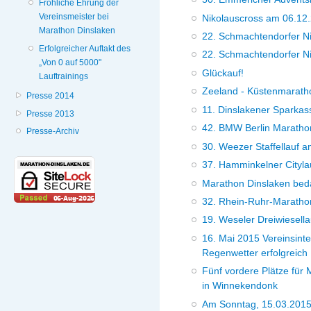
Fröhliche Ehrung der
Vereinsmeister bei
Nikolauscross am 06.12.
Marathon Dinslaken
22. Schmachtendorfer Ni
Erfolgreicher Auftakt des
22. Schmachtendorfer Ni
„Von 0 auf 5000"
Glückauf!
Lauftrainings
Zeeland - Küstenmarath
Presse 2014
11. Dinslakener Sparkas
Presse 2013
42. BMW Berlin Maratho
Presse-Archiv
30. Weezer Staffellauf 
37. Hamminkelner Cityl
Marathon Dinslaken bed
32. Rhein-Ruhr-Maratho
19. Weseler Dreiwiesella
16. Mai 2015 Vereinsint
Regenwetter erfolgreich
Fünf vordere Plätze für
in Winnekendonk
Am Sonntag, 15.03.2015 