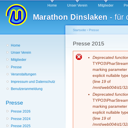
Hauptmenü
Di
Home
Unser Verein
Mitglieder
Pr
z
Marathon Dinslaken
- für
In
Startseite
›
Presse
Sie sind hier
Presse 2015
Home
Unser Verein
Fehlermeldung
Deprecated functio
Mitglieder
TYPO3\PharStreamWr
Presse
marking parameter $
Veranstaltungen
explicit nullable t
(line
19
of
Impressum und Datenschutz
/mnt/web004/d1/32/
Benutzeranmeldung
Deprecated functio
TYPO3\PharStreamWr
Presse
marking parameter $
Presse 2026
explicit nullable t
(line
19
of
Presse 2024
/mnt/web004/d1/32/
Presse 2025