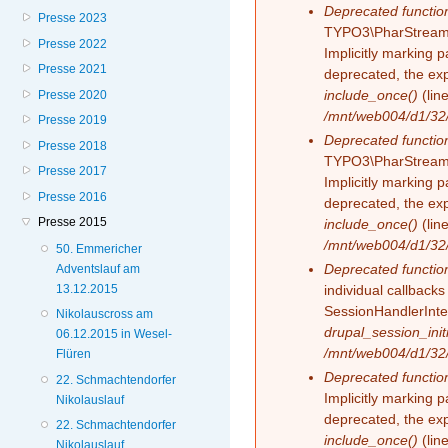
Deprecated functio
Presse 2023
TYPO3\PharStreamW
Presse 2022
Implicitly marking 
Presse 2021
deprecated, the exp
include_once()
(lin
Presse 2020
/mnt/web004/d1/32/
Presse 2019
Deprecated functio
Presse 2018
TYPO3\PharStreamW
Presse 2017
Implicitly marking p
Presse 2016
deprecated, the exp
Presse 2015
include_once()
(lin
/mnt/web004/d1/32/
50. Emmericher
Deprecated functio
Adventslauf am
13.12.2015
individual callback
SessionHandlerInte
Nikolauscross am
drupal_session_initi
06.12.2015 in Wesel-
/mnt/web004/d1/32/
Flüren
Deprecated functio
22. Schmachtendorfer
Implicitly marking 
Nikolauslauf
deprecated, the exp
22. Schmachtendorfer
include_once()
(lin
Nikolauslauf