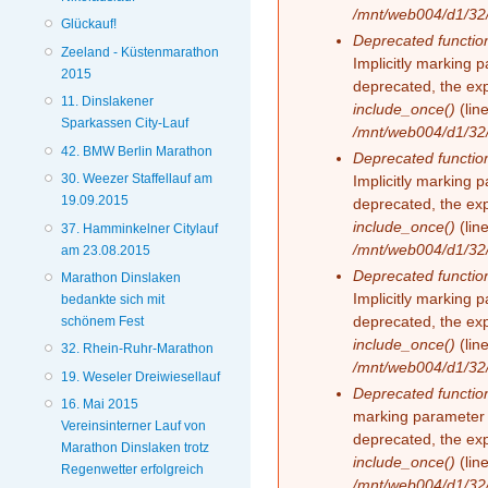
/mnt/web004/d1/32/
Glückauf!
Deprecated functio
Zeeland - Küstenmarathon
Implicitly marking 
2015
deprecated, the exp
11. Dinslakener
include_once()
(lin
Sparkassen City-Lauf
/mnt/web004/d1/32/
42. BMW Berlin Marathon
Deprecated functio
30. Weezer Staffellauf am
Implicitly marking 
19.09.2015
deprecated, the exp
include_once()
(lin
37. Hamminkelner Citylauf
/mnt/web004/d1/32/
am 23.08.2015
Deprecated functio
Marathon Dinslaken
Implicitly marking 
bedankte sich mit
deprecated, the exp
schönem Fest
include_once()
(lin
32. Rhein-Ruhr-Marathon
/mnt/web004/d1/32/
19. Weseler Dreiwiesellauf
Deprecated functio
16. Mai 2015
marking parameter 
Vereinsinterner Lauf von
deprecated, the exp
Marathon Dinslaken trotz
include_once()
(lin
Regenwetter erfolgreich
/mnt/web004/d1/32/