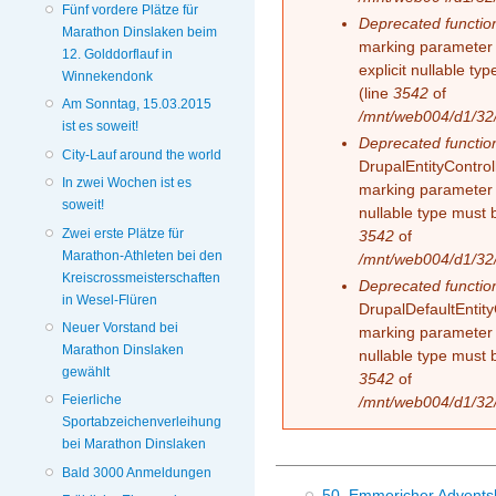
Fünf vordere Plätze für
Deprecated functio
Marathon Dinslaken beim
marking parameter 
12. Golddorflauf in
explicit nullable t
Winnekendonk
(line
3542
of
Am Sonntag, 15.03.2015
/mnt/web004/d1/32/
ist es soweit!
Deprecated functio
City-Lauf around the world
DrupalEntityControll
In zwei Wochen ist es
marking parameter $
soweit!
nullable type must 
Zwei erste Plätze für
3542
of
Marathon-Athleten bei den
/mnt/web004/d1/32/
Kreiscrossmeisterschaften
Deprecated functio
in Wesel-Flüren
DrupalDefaultEntityC
Neuer Vorstand bei
marking parameter $
Marathon Dinslaken
nullable type must 
gewählt
3542
of
Feierliche
/mnt/web004/d1/32/
Sportabzeichenverleihung
bei Marathon Dinslaken
Bald 3000 Anmeldungen
50. Emmericher Advents