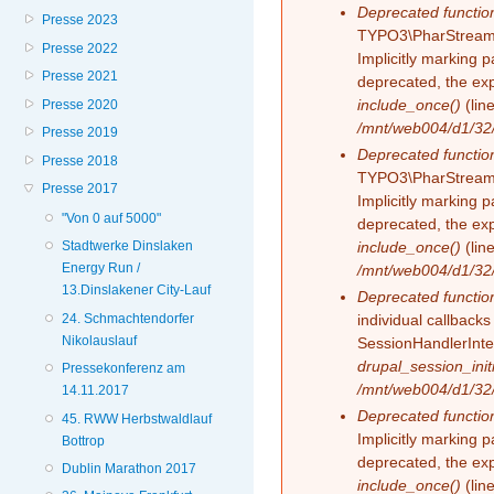
Deprecated functio
Presse 2023
TYPO3\PharStreamW
Presse 2022
Implicitly marking 
Presse 2021
deprecated, the exp
include_once()
(lin
Presse 2020
/mnt/web004/d1/32/
Presse 2019
Deprecated functio
Presse 2018
TYPO3\PharStreamW
Presse 2017
Implicitly marking p
"Von 0 auf 5000"
deprecated, the exp
include_once()
(lin
Stadtwerke Dinslaken
Energy Run /
/mnt/web004/d1/32/
13.Dinslakener City-Lauf
Deprecated functio
24. Schmachtendorfer
individual callback
Nikolauslauf
SessionHandlerInte
drupal_session_initi
Pressekonferenz am
/mnt/web004/d1/32/
14.11.2017
Deprecated functio
45. RWW Herbstwaldlauf
Implicitly marking 
Bottrop
deprecated, the exp
Dublin Marathon 2017
include_once()
(lin