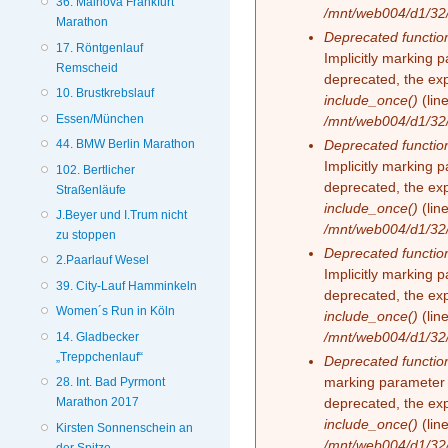
36. Mainova Frankfurt
/mnt/web004/d1/32/
Marathon
Deprecated functio
17. Röntgenlauf
Implicitly marking 
Remscheid
deprecated, the exp
10. Brustkrebslauf
include_once()
(lin
Essen/München
/mnt/web004/d1/32/
Deprecated functio
44. BMW Berlin Marathon
Implicitly marking 
102. Bertlicher
deprecated, the exp
Straßenläufe
include_once()
(lin
J.Beyer und I.Trum nicht
/mnt/web004/d1/32/
zu stoppen
Deprecated functio
2.Paarlauf Wesel
Implicitly marking 
39. City-Lauf Hamminkeln
deprecated, the exp
Women´s Run in Köln
include_once()
(lin
/mnt/web004/d1/32/
14. Gladbecker
„Treppchenlauf“
Deprecated functio
marking parameter 
28. Int. Bad Pyrmont
deprecated, the exp
Marathon 2017
include_once()
(lin
Kirsten Sonnenschein an
/mnt/web004/d1/32/
der Spitze