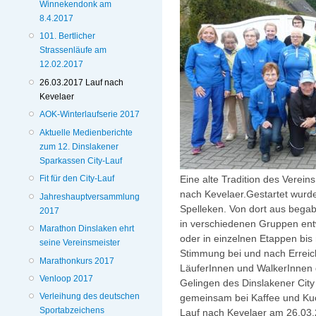
Winnekendonk am
8.4.2017
101. Bertlicher
Strassenläufe am
12.02.2017
26.03.2017 Lauf nach
Kevelaer
AOK-Winterlaufserie 2017
Aktuelle Medienberichte
zum 12. Dinslakener
Sparkassen City-Lauf
Eine alte Tradition des Vereins
Fit für den City-Lauf
nach Kevelaer.
Gestartet wurde
Jahreshauptversammlung
Spelleken. Von dort aus begab
2017
in verschiedenen Gruppen ent
Marathon Dinslaken ehrt
oder in einzelnen Etappen bis
seine Vereinsmeister
Stimmung bei und nach Erreich
Marathonkurs 2017
LäuferInnen und WalkerInnen d
Venloop 2017
Gelingen des Dinslakener City
Verleihung des deutschen
gemeinsam bei Kaffee und Ku
Sportabzeichens
Lauf nach Kevelaer am 26.03.