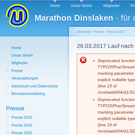
Hauptmenü
Di
Home
Unser Verein
Mitglieder
Pr
z
Marathon Dinslaken
- für
In
Startseite
›
Presse
›
Presse 2017
Sie sind hier
26.03.2017 Lauf nach
Home
Unser Verein
Fehlermeldung
Deprecated functio
Mitglieder
TYPO3\PharStreamWr
Presse
marking parameter $
Veranstaltungen
explicit nullable t
(line
19
of
Impressum und Datenschutz
/mnt/web004/d1/32/
Benutzeranmeldung
Deprecated functio
TYPO3\PharStreamWr
Presse
marking parameter $
Presse 2026
explicit nullable t
(line
19
of
Presse 2024
/mnt/web004/d1/32/
Presse 2025