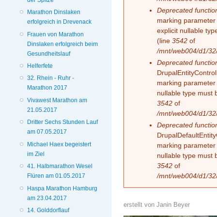
Deprecated functio
Marathon Dinslaken
marking parameter 
erfolgreich in Drevenack
explicit nullable t
Frauen von Marathon
(line
3542
of
Dinslaken erfolgreich beim
/mnt/web004/d1/32/
Gesundheitslauf
Deprecated functio
Helferfete
DrupalEntityControll
32. Rhein - Ruhr -
marking parameter $
Marathon 2017
nullable type must 
Vivawest Marathon am
3542
of
21.05.2017
/mnt/web004/d1/32/
Dritter Sechs Stunden Lauf
Deprecated functio
am 07.05.2017
DrupalDefaultEntityC
Michael Haex begeistert
marking parameter $
im Ziel
nullable type must 
3542
of
41. Halbmarathon Wesel
/mnt/web004/d1/32/
Flüren am 01.05.2017
Haspa Marathon Hamburg
am 23.04.2017
erstellt von
Janin Beyer
14. Golddorflauf