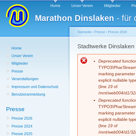
Hauptmenü
Di
Home
Unser Verein
Mitglieder
Pr
z
Marathon Dinslaken
- für
In
Startseite
›
Presse
›
Presse 2018
Sie sind hier
Stadtwerke Dinslaken
Home
Unser Verein
Fehlermeldung
Deprecated functio
Mitglieder
TYPO3\PharStreamWr
Presse
marking parameter $
Veranstaltungen
explicit nullable t
(line
19
of
Impressum und Datenschutz
/mnt/web004/d1/32/
Benutzeranmeldung
Deprecated functio
TYPO3\PharStreamWr
Presse
marking parameter $
Presse 2026
explicit nullable t
(line
19
of
Presse 2024
/mnt/web004/d1/32/
Presse 2025