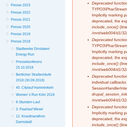
Deprecated functio
Presse 2023
TYPO3\PharStreamW
Presse 2022
Implicitly marking 
Presse 2021
deprecated, the exp
include_once()
(lin
Presse 2020
/mnt/web004/d1/32/
Presse 2019
Deprecated functio
Presse 2018
TYPO3\PharStreamW
Stadtwerke Dinslaken
Implicitly marking p
Energy Run
deprecated, the exp
Pressekonferenz
include_once()
(lin
25.10.2018
/mnt/web004/d1/32/
Bertlicher Straßenläufe
Deprecated functio
2018 (30.09.2018)
individual callback
40. Citylauf Hamminkeln
SessionHandlerInte
drupal_session_initi
Women`s Run Köln 2018
/mnt/web004/d1/32/
6-Stunden-Lauf
Deprecated functio
3. Paarlauf Wesel
Implicitly marking 
12. Knastmarathon
deprecated, the exp
Darmstadt
include_once()
(lin