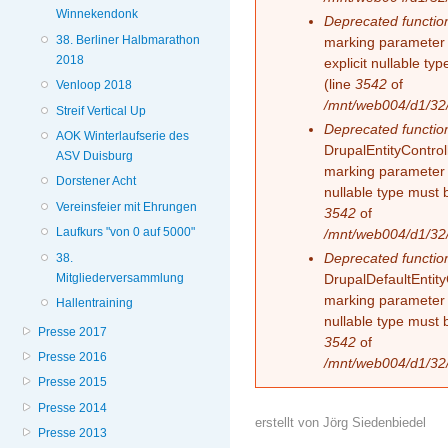
Winnekendonk
Deprecated functio
38. Berliner Halbmarathon
marking parameter 
2018
explicit nullable t
(line
3542
of
Venloop 2018
/mnt/web004/d1/32/
Streif Vertical Up
Deprecated functio
AOK Winterlaufserie des
DrupalEntityControll
ASV Duisburg
marking parameter $
Dorstener Acht
nullable type must 
Vereinsfeier mit Ehrungen
3542
of
Laufkurs "von 0 auf 5000"
/mnt/web004/d1/32/
Deprecated functio
38.
Mitgliederversammlung
DrupalDefaultEntityC
marking parameter $
Hallentraining
nullable type must 
Presse 2017
3542
of
Presse 2016
/mnt/web004/d1/32/
Presse 2015
Presse 2014
erstellt von
Jörg Siedenbiedel
Presse 2013