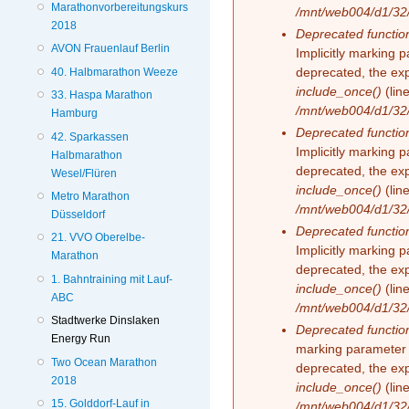
Marathonvorbereitungskurs
/mnt/web004/d1/32/
2018
Deprecated functio
AVON Frauenlauf Berlin
Implicitly marking 
deprecated, the exp
40. Halbmarathon Weeze
include_once()
(lin
33. Haspa Marathon
/mnt/web004/d1/32/
Hamburg
Deprecated functio
42. Sparkassen
Implicitly marking 
Halbmarathon
deprecated, the exp
Wesel/Flüren
include_once()
(lin
Metro Marathon
/mnt/web004/d1/32/
Düsseldorf
Deprecated functio
21. VVO Oberelbe-
Implicitly marking 
Marathon
deprecated, the exp
1. Bahntraining mit Lauf-
include_once()
(lin
ABC
/mnt/web004/d1/32/
Stadtwerke Dinslaken
Deprecated functio
Energy Run
marking parameter 
Two Ocean Marathon
deprecated, the exp
2018
include_once()
(lin
15. Golddorf-Lauf in
/mnt/web004/d1/32/