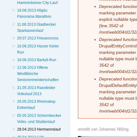
Hamminkelner City-Lauf
Deprecated functio
18.08.2013 Allgäu
marking parameter 
Panorama Marathon
explicit nullable t
11.08.2013 Gladbecker
(line
3542
of
Sparkassenlauf
/mnt/web004/d1/32/
20.07.2013 Friesencross
Deprecated functio
DrupalEntityControll
16.06.2013 Harzer Keiler
marking parameter $
Run
nullable type must 
16.06.2013 Barfuß-Run
3542
of
12.06.2013 Offene
/mnt/web004/d1/32/
Westfälische
Deprecated functio
Seniorenmeisterschaften
DrupalDefaultEntityC
31.05.2013 Raesfelder
marking parameter $
Volkslauf 2013
nullable type must 
26.05.2013 Rheinsteig-
3542
of
Extremlauf
/mnt/web004/d1/32/
05.05.2013 Schermbecker
Volks- und Straßenlauf
erstellt von
Johannes Nißing
28.04.2013 Hermannslauf