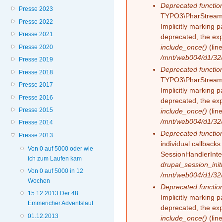
Deprecated functio
Presse 2023
TYPO3\PharStreamW
Presse 2022
Implicitly marking 
Presse 2021
deprecated, the exp
include_once()
(lin
Presse 2020
/mnt/web004/d1/32/
Presse 2019
Deprecated functio
Presse 2018
TYPO3\PharStreamW
Presse 2017
Implicitly marking p
Presse 2016
deprecated, the exp
Presse 2015
include_once()
(lin
/mnt/web004/d1/32/
Presse 2014
Deprecated functio
Presse 2013
individual callback
Von 0 auf 5000 oder wie
SessionHandlerInte
ich zum Laufen kam
drupal_session_initi
Von 0 auf 5000 in 12
/mnt/web004/d1/32/
Wochen
Deprecated functio
15.12.2013 Der 48.
Implicitly marking 
Emmericher Adventslauf
deprecated, the exp
01.12.2013
include_once()
(lin