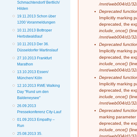
Schmachtendorf/ Bertlich/
/mnt/web004/d1/32/
Hilden
Deprecated functio
19.11.2013 Schon über
Implicitly marking 
1200 Voranmeldungen
deprecated, the exp
10.11.2013 Bottroper
include_once()
(lin
Herbstwaldlauf
/mnt/web004/d1/32/
Deprecated functio
10.11.2013 Der 36.
Düsseldorfer Martinslauf
Implicitly marking 
deprecated, the exp
27.10.2013 Frankfurt
include_once()
(lin
Marathon
/mnt/web004/d1/32/
13.10.2013 Essen/
Deprecated functio
München/ Köln
Implicitly marking 
12.10.2013 RWE Walking
deprecated, the exp
Day "Rund um den
include_once()
(lin
Baldeneysee"
/mnt/web004/d1/32/
26.09.2013
Deprecated functio
Pressekonferenz City-Lauf
marking parameter 
01.09.2013 Empathy –
deprecated, the exp
Run
include_once()
(lin
25.08.2013 35.
/mnt/web004/d1/32/