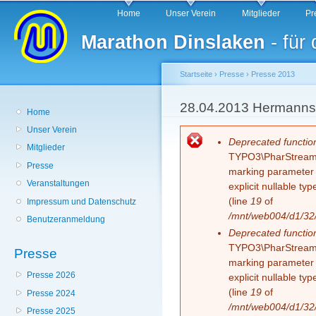
Hauptmenü
Di
Home
Unser Verein
Mitglieder
Pr
z
Marathon Dinslaken
- für
In
Startseite
›
Presse
›
Presse 2013
Sie sind hier
28.04.2013 Hermanns
Home
Unser Verein
Fehlermeldung
Deprecated functio
Mitglieder
TYPO3\PharStreamWr
Presse
marking parameter $
Veranstaltungen
explicit nullable t
(line
19
of
Impressum und Datenschutz
/mnt/web004/d1/32/
Benutzeranmeldung
Deprecated functio
TYPO3\PharStreamWr
Presse
marking parameter $
Presse 2026
explicit nullable t
(line
19
of
Presse 2024
/mnt/web004/d1/32/
Presse 2025