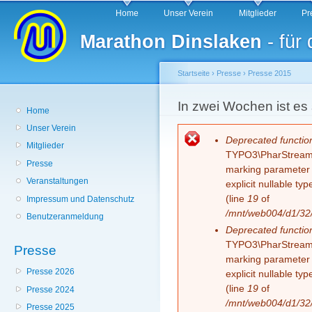
Hauptmenü
Di
Home
Unser Verein
Mitglieder
Pr
z
Marathon Dinslaken
- für
In
Startseite
›
Presse
›
Presse 2015
Sie sind hier
In zwei Wochen ist es 
Home
Unser Verein
Fehlermeldung
Deprecated functio
Mitglieder
TYPO3\PharStreamWr
Presse
marking parameter $
Veranstaltungen
explicit nullable t
(line
19
of
Impressum und Datenschutz
/mnt/web004/d1/32/
Benutzeranmeldung
Deprecated functio
TYPO3\PharStreamWr
Presse
marking parameter $
Presse 2026
explicit nullable t
(line
19
of
Presse 2024
/mnt/web004/d1/32/
Presse 2025