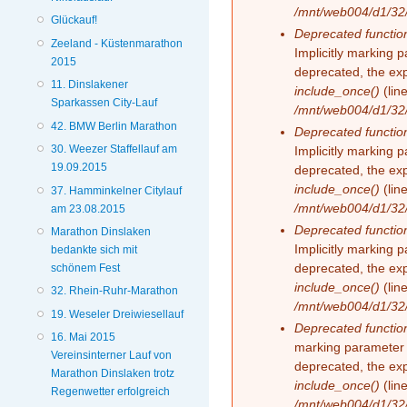
/mnt/web004/d1/32/
Glückauf!
Deprecated functio
Zeeland - Küstenmarathon
Implicitly marking 
2015
deprecated, the exp
11. Dinslakener
include_once()
(lin
Sparkassen City-Lauf
/mnt/web004/d1/32/
42. BMW Berlin Marathon
Deprecated functio
30. Weezer Staffellauf am
Implicitly marking 
19.09.2015
deprecated, the exp
include_once()
(lin
37. Hamminkelner Citylauf
/mnt/web004/d1/32/
am 23.08.2015
Deprecated functio
Marathon Dinslaken
Implicitly marking 
bedankte sich mit
deprecated, the exp
schönem Fest
include_once()
(lin
32. Rhein-Ruhr-Marathon
/mnt/web004/d1/32/
19. Weseler Dreiwiesellauf
Deprecated functio
16. Mai 2015
marking parameter 
Vereinsinterner Lauf von
deprecated, the exp
Marathon Dinslaken trotz
include_once()
(lin
Regenwetter erfolgreich
/mnt/web004/d1/32/