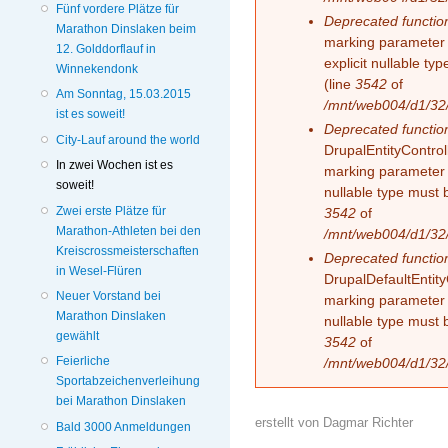
Fünf vordere Plätze für
Deprecated functio
Marathon Dinslaken beim
marking parameter 
12. Golddorflauf in
explicit nullable t
Winnekendonk
(line
3542
of
Am Sonntag, 15.03.2015
/mnt/web004/d1/32/
ist es soweit!
Deprecated functio
City-Lauf around the world
DrupalEntityControll
In zwei Wochen ist es
marking parameter $
soweit!
nullable type must 
Zwei erste Plätze für
3542
of
Marathon-Athleten bei den
/mnt/web004/d1/32/
Kreiscrossmeisterschaften
Deprecated functio
in Wesel-Flüren
DrupalDefaultEntityC
Neuer Vorstand bei
marking parameter $
Marathon Dinslaken
nullable type must 
gewählt
3542
of
Feierliche
/mnt/web004/d1/32/
Sportabzeichenverleihung
bei Marathon Dinslaken
erstellt von
Dagmar Richter
Bald 3000 Anmeldungen