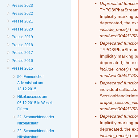
Deprecated functio
Presse 2023
TYPO3\PharStreamW
Presse 2022
Implicitly marking 
Presse 2021
deprecated, the exp
include_once()
(lin
Presse 2020
/mnt/web004/d1/32/
Presse 2019
Deprecated functio
Presse 2018
TYPO3\PharStreamW
Presse 2017
Implicitly marking p
Presse 2016
deprecated, the exp
Presse 2015
include_once()
(lin
/mnt/web004/d1/32/
50. Emmericher
Deprecated functio
Adventslauf am
13.12.2015
individual callback
SessionHandlerInte
Nikolauscross am
drupal_session_initi
06.12.2015 in Wesel-
/mnt/web004/d1/32/
Flüren
Deprecated functio
22. Schmachtendorfer
Implicitly marking 
Nikolauslauf
deprecated, the exp
22. Schmachtendorfer
include_once()
(lin
Nikolauslauf