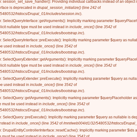
n
: session_set_save_handler(): Providing individual callbacks instead of an object
rface is deprecated in
drupal_session_initialize()
(line
242
of
5480532/htdocs/Drupal_01/includes/session.inc
).
n
: SelectQueryInterface::getArguments(): Implicitly marking parameter $queryPlaceh
licit nullable type must be used instead in
include_once()
(line
3542
of
5480532/htdocs/Drupal_01/includes/bootstrap.inc
).
n
: SelectQueryInterface::preExecute(): Implicitly marking parameter $query as nullab
be used instead in
include_once()
(line
3542
of
5480532/htdocs/Drupal_01/includes/bootstrap.inc
).
n
: SelectQueryExtender::getArguments(): Implicitly marking parameter $queryPlaceh
licit nullable type must be used instead in
include_once()
(line
3542
of
5480532/htdocs/Drupal_01/includes/bootstrap.inc
).
n
: SelectQueryExtender::preExecute(): Implicitly marking parameter $query as nullab
be used instead in
include_once()
(line
3542
of
5480532/htdocs/Drupal_01/includes/bootstrap.inc
).
n
: SelectQuery::getArguments(): Implicitly marking parameter $queryPlaceholder as 
ype must be used instead in
include_once()
(line
3542
of
5480532/htdocs/Drupal_01/includes/bootstrap.inc
).
n
: SelectQuery::preExecute(): Implicitly marking parameter $query as nullable is dep
instead in
include_once()
(line
3542
of
/mnt/web004/d1/32/5480532/htdocs/Drupal_0
n
: DrupalEntityControllerInterface::resetCache(): Implicitly marking parameter $ids 
ype must be used instead in
include_once()
(line
3542
of