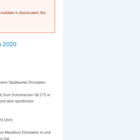
 nullable is deprecated, the
n 2020
s beim Stadtwerke Dinslaken
it, Kurt-Schumacher-Str.275 in
 und dem sportlichen
20 Uhr!)
er Marathon Dinslaken in und
n hat.