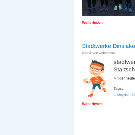
Weiterlesen
über „0 auf 5000“
Stadtwerke Dinslak
erstellt von
webmaster
stadtwe
Startsc
Mit der heut
Tags:
energyrun 2
Weiterlesen
über Stadtwerke D