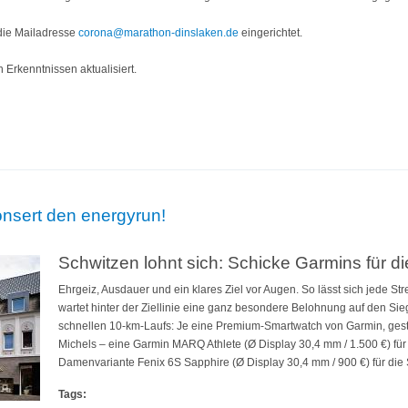
 die Mailadresse
corona@marathon-dinslaken.de
eingerichtet.
 Erkenntnissen aktualisiert.
ktuelle Informationen zum Stadtwerke Dinslaken energyrun 2020
onsert den energyrun!
Schwitzen lohnt sich: Schicke Garmins für di
Ehrgeiz, Ausdauer und ein klares Ziel vor Augen. So lässt sich jede St
wartet hinter der Ziellinie eine ganz besondere Belohnung auf den Sie
schnellen 10-km-Laufs: Je eine Premium-Smartwatch von Garmin, gesti
Michels – eine Garmin MARQ Athlete (Ø Display 30,4 mm / 1.500 €) für
Damenvariante Fenix 6S Sapphire (Ø Display 30,4 mm / 900 €) für die 
Tags: