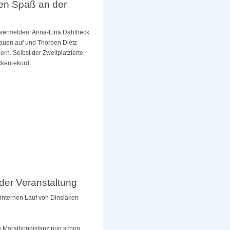
ßen Spaß an der
r vermelden: Anna-Lina Dahlbeck
rauen auf und Thorben Dietz
rn. Selbst der Zweitplatzierte,
ckenrekord.
 der Veranstaltung
internen Lauf von Dinslaken
lle Marathondistanz nun schon