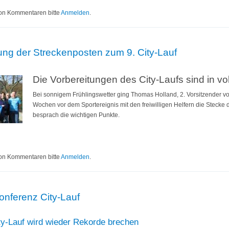
euer Rekord beim Dinslakener City-Lauf
on Kommentaren bitte
Anmelden
.
ng der Streckenposten zum 9. City-Lauf
Die Vorbereitungen des City-Laufs sind in v
Bei sonnigem Frühlingswetter ging Thomas Holland, 2. Vorsitzender v
Wochen vor dem Sportereignis mit den freiwilligen Helfern die Stecke d
besprach die wichtigen Punkte.
nweisung der Streckenposten zum 9. City-Lauf
on Kommentaren bitte
Anmelden
.
nferenz City-Lauf
ty-Lauf wird wieder Rekorde brechen