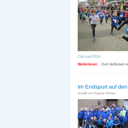
City-Lauf 2014
Weiterlesen
über 23.03.2014 Der
Zum Verfassen v
Im Endspurt auf den
erstellt von
Dagmar Richter