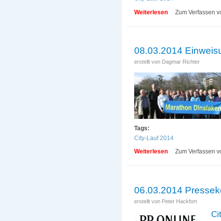
Weiterlesen
über 12.03.2014 N
Zum Verfassen v
08.03.2014 Einweisu
erstellt von
Dagmar Richter
Tags:
City-Lauf 2014
Weiterlesen
über 08.03.2014 Ei
Zum Verfassen v
06.03.2014 Presseko
erstellt von
Peter Hackfort
Ci