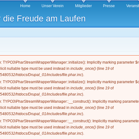
Direkt
Home
Unser Verein
Mitglieder
Presse
Verans
zum
r die Freude am Laufen
Inhalt
g
n
: TYPO3\PharStreamWrapper\Manager::initialize(): Implicitly marking parameter $re
licit nullable type must be used instead in
include_once()
(line
19
of
5480532/htdocs/Drupal_01/includes/file.phar.inc
).
n
: TYPO3\PharStreamWrapper\Manager::initialize(): Implicitly marking parameter $co
licit nullable type must be used instead in
include_once()
(line
19
of
5480532/htdocs/Drupal_01/includes/file.phar.inc
).
n
: TYPO3\PharStreamWrapper\Manager::__construct(): Implicitly marking parameter 
licit nullable type must be used instead in
include_once()
(line
19
of
5480532/htdocs/Drupal_01/includes/file.phar.inc
).
n
: TYPO3\PharStreamWrapper\Manager::__construct(): Implicitly marking parameter 
licit nullable type must be used instead in
include_once()
(line
19
of
5480532/htdocs/Drupal_01/includes/file.phar.inc
).