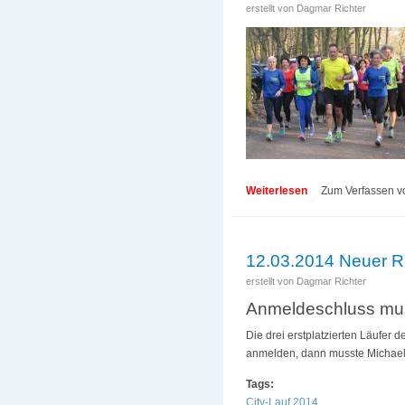
erstellt von
Dagmar Richter
Weiterlesen
über Fit für den Di
Zum Verfassen v
12.03.2014 Neuer Re
erstellt von
Dagmar Richter
Anmeldeschluss mu
Die drei erstplatzierten Läufer 
anmelden, dann musste Michael 
Tags:
City-Lauf 2014