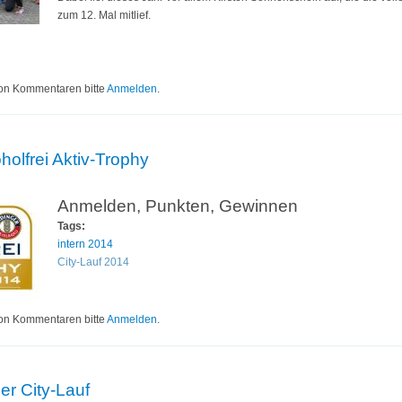
zum 12. Mal mitlief.
uf den City-Lauf
on Kommentaren bitte
Anmelden
.
lfrei Aktiv-Trophy
Anmelden, Punkten, Gewinnen
Tags:
intern 2014
City-Lauf 2014
 Alkoholfrei Aktiv-Trophy
on Kommentaren bitte
Anmelden
.
er City-Lauf