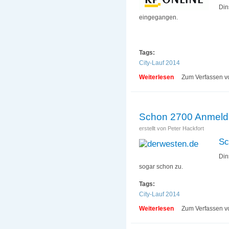
Din
eingegangen.
Tags:
City-Lauf 2014
Weiterlesen
über 06.03.2014 P
Zum Verfassen v
Schon 2700 Anmel
erstellt von
Peter Hackfort
Sc
Din
sogar schon zu.
Tags:
City-Lauf 2014
Weiterlesen
über Schon 2700 
Zum Verfassen v