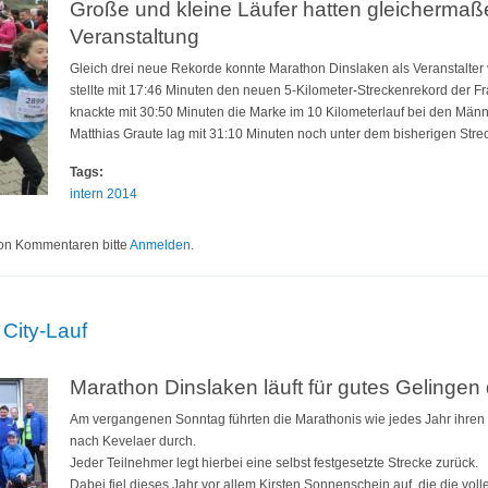
Große und kleine Läufer hatten gleicherma
Veranstaltung
Gleich drei neue Rekorde konnte Marathon Dinslaken als Veranstalte
stellte mit 17:46 Minuten den neuen 5-Kilometer-Streckenrekord der F
knackte mit 30:50 Minuten die Marke im 10 Kilometerlauf bei den Männe
Matthias Graute lag mit 31:10 Minuten noch unter dem bisherigen Stre
Tags:
intern 2014
 9.City-Lauf bricht alle Rekorde!
on Kommentaren bitte
Anmelden
.
 City-Lauf
Marathon Dinslaken läuft für gutes Gelingen
Am vergangenen Sonntag führten die Marathonis wie jedes Jahr ihren 
nach Kevelaer durch.
Jeder Teilnehmer legt hierbei eine selbst festgesetzte Strecke zurück.
Dabei fiel dieses Jahr vor allem Kirsten Sonnenschein auf, die die vo