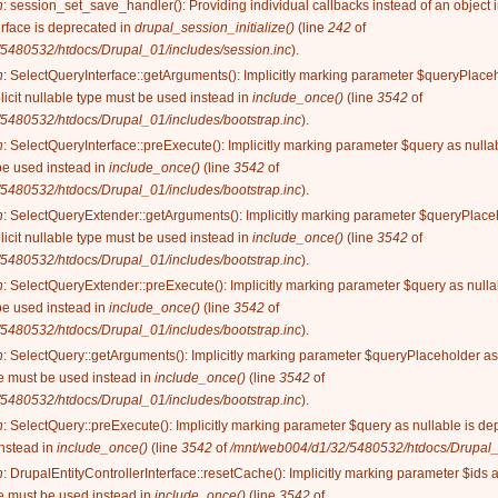
n
: session_set_save_handler(): Providing individual callbacks instead of an object
rface is deprecated in
drupal_session_initialize()
(line
242
of
5480532/htdocs/Drupal_01/includes/session.inc
).
n
: SelectQueryInterface::getArguments(): Implicitly marking parameter $queryPlaceh
licit nullable type must be used instead in
include_once()
(line
3542
of
5480532/htdocs/Drupal_01/includes/bootstrap.inc
).
n
: SelectQueryInterface::preExecute(): Implicitly marking parameter $query as nullab
be used instead in
include_once()
(line
3542
of
5480532/htdocs/Drupal_01/includes/bootstrap.inc
).
n
: SelectQueryExtender::getArguments(): Implicitly marking parameter $queryPlaceh
licit nullable type must be used instead in
include_once()
(line
3542
of
5480532/htdocs/Drupal_01/includes/bootstrap.inc
).
n
: SelectQueryExtender::preExecute(): Implicitly marking parameter $query as nullab
be used instead in
include_once()
(line
3542
of
5480532/htdocs/Drupal_01/includes/bootstrap.inc
).
n
: SelectQuery::getArguments(): Implicitly marking parameter $queryPlaceholder as 
ype must be used instead in
include_once()
(line
3542
of
5480532/htdocs/Drupal_01/includes/bootstrap.inc
).
n
: SelectQuery::preExecute(): Implicitly marking parameter $query as nullable is dep
instead in
include_once()
(line
3542
of
/mnt/web004/d1/32/5480532/htdocs/Drupal_0
n
: DrupalEntityControllerInterface::resetCache(): Implicitly marking parameter $ids 
ype must be used instead in
include_once()
(line
3542
of