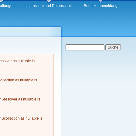
taltungen
Impressum und Datenschutz
Benutzeranmeldung
Suchformular
Suche
solver as nullable is
llection as nullable is
$resolver as nullable is
$collection as nullable is