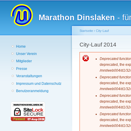
Hauptmenü
Marathon Dinslaken
- fü
Startseite
›
City-Lauf
Sie sind hier
City-Lauf 2014
Home
Unser Verein
Fehlermeldun
Deprecated functio
Mitglieder
deprecated, the exp
Presse
/mnt/web004/d1/32/
Veranstaltungen
Deprecated functio
deprecated, the exp
Impressum und Datenschutz
/mnt/web004/d1/32/
Benutzeranmeldung
Deprecated functio
deprecated, the exp
/mnt/web004/d1/32/
Deprecated functio
deprecated, the exp
/mnt/web004/d1/32/