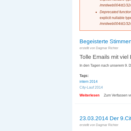
/mnt/web004/d1/32/
Deprecated functio
explicit nullable t
/mnt/web004/d1/32/
Begeisterte Stimmen
erstellt von
Dagmar Richter
Tolle Emails mit viel
In den Tagen nach unserem 9. Di
Tags:
intern 2014
City-Lauf 2014
Weiterlesen
über Begeisterte 
Zum Verfassen v
23.03.2014 Der 9.Cit
erstellt von
Dagmar Richter