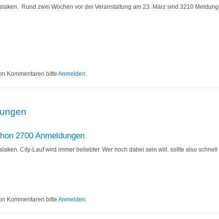
slaken. Rund zwei Wochen vor der Veranstaltung am 23. März sind 3210 Meldung
ressekonferenz City-Lauf
on Kommentaren bitte
Anmelden
.
dungen
hon 2700 Anmeldungen
slaken. City-Lauf wird immer beliebter. Wer noch dabei sein will, sollte also schnell
Anmeldungen
on Kommentaren bitte
Anmelden
.