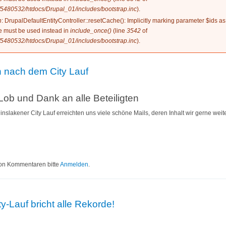
5480532/htdocs/Drupal_01/includes/bootstrap.inc
).
n
: DrupalDefaultEntityController::resetCache(): Implicitly marking parameter $ids as
ype must be used instead in
include_once()
(line
3542
of
5480532/htdocs/Drupal_01/includes/bootstrap.inc
).
 nach dem City Lauf
 Lob und Dank an alle Beteiligten
nslakener City Lauf erreichten uns viele schöne Mails, deren Inhalt wir gerne we
Stimmen nach dem City Lauf
on Kommentaren bitte
Anmelden
.
y-Lauf bricht alle Rekorde!