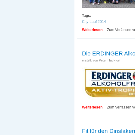
Tags:
City-Lauf 2014
Weiterlesen
über Im Endspurt a
Zum Verfassen v
Die ERDINGER Alkoho
erstellt von
Peter Hackfort
Weiterlesen
über Die ERDINGER
Zum Verfassen v
Fit für den Dinslaken