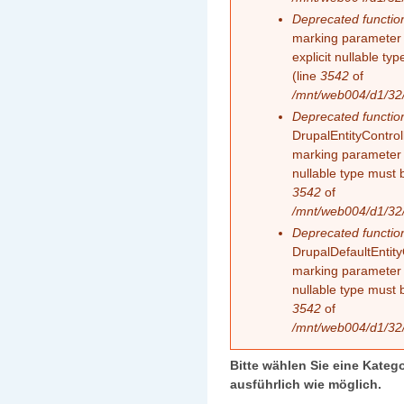
Deprecated functio
marking parameter 
explicit nullable t
(line
3542
of
/mnt/web004/d1/32/
Deprecated functio
DrupalEntityControll
marking parameter $
nullable type must 
3542
of
/mnt/web004/d1/32/
Deprecated functio
DrupalDefaultEntityC
marking parameter $
nullable type must 
3542
of
/mnt/web004/d1/32/
Bitte wählen Sie eine Kateg
ausführlich wie möglich.