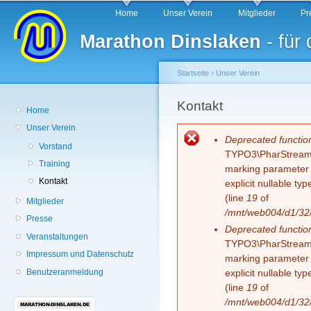
Hauptmenü
Di
Home
Unser Verein
Mitglieder
Pr
z
Marathon Dinslaken
- für
In
Startseite
›
Unser Verein
Sie sind hier
Kontakt
Home
Unser Verein
Fehlermeldung
Deprecated functio
Vorstand
TYPO3\PharStreamWr
Training
marking parameter $
Kontakt
explicit nullable t
(line
19
of
Mitglieder
/mnt/web004/d1/32/
Presse
Deprecated functio
Veranstaltungen
TYPO3\PharStreamWr
Impressum und Datenschutz
marking parameter $
Benutzeranmeldung
explicit nullable t
(line
19
of
/mnt/web004/d1/32/