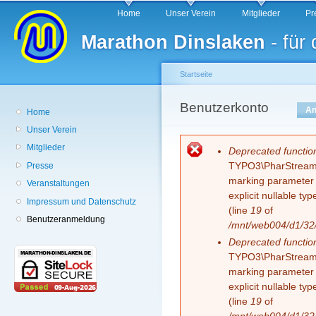
Hauptmenü
Di
Home
Unser Verein
Mitglieder
Pr
z
Marathon Dinslaken
- für
In
Startseite
Sie sind hier
Benutzerkonto
Haupt-Reiter
An
Home
Unser Verein
Mitglieder
Fehlermeldung
Deprecated functio
TYPO3\PharStreamWr
Presse
marking parameter $
Veranstaltungen
explicit nullable t
Impressum und Datenschutz
(line
19
of
Benutzeranmeldung
/mnt/web004/d1/32/
Deprecated functio
TYPO3\PharStreamWr
marking parameter $
explicit nullable t
(line
19
of