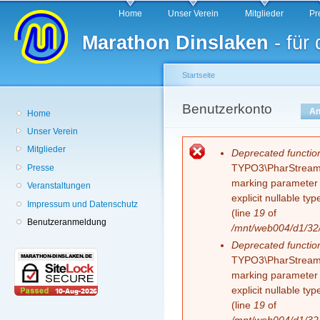
Hauptmenü
Di
Home
Unser Verein
Mitglieder
Pr
z
Marathon Dinslaken
- für
In
Startseite
Sie sind hier
Benutzerkonto
Haupt-Reiter
An
Home
Unser Verein
Mitglieder
Fehlermeldung
Deprecated functio
TYPO3\PharStreamWr
Presse
marking parameter $
Veranstaltungen
explicit nullable t
Impressum und Datenschutz
(line
19
of
Benutzeranmeldung
/mnt/web004/d1/32/
Deprecated functio
TYPO3\PharStreamWr
marking parameter $
explicit nullable t
(line
19
of