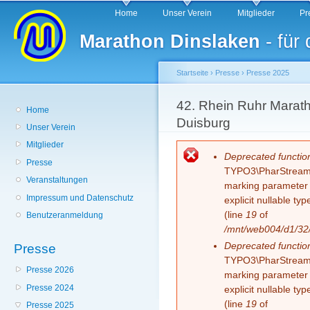
Hauptmenü
Di
Home
Unser Verein
Mitglieder
Pr
z
Marathon Dinslaken
- für
In
Startseite
›
Presse
›
Presse 2025
Sie sind hier
42. Rhein Ruhr Marat
Home
Duisburg
Unser Verein
Mitglieder
Fehlermeldung
Deprecated functio
Presse
TYPO3\PharStreamWr
Veranstaltungen
marking parameter $
Impressum und Datenschutz
explicit nullable t
(line
19
of
Benutzeranmeldung
/mnt/web004/d1/32/
Deprecated functio
Presse
TYPO3\PharStreamWr
Presse 2026
marking parameter $
Presse 2024
explicit nullable t
(line
19
of
Presse 2025