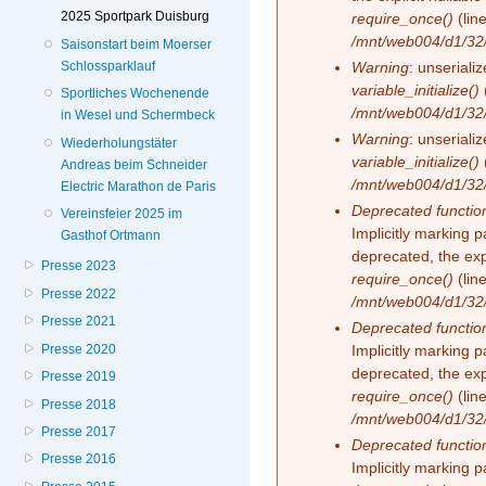
2025 Sportpark Duisburg
require_once()
(lin
/mnt/web004/d1/32
Saisonstart beim Moerser
Schlossparklauf
Warning
: unserializ
variable_initialize()
Sportliches Wochenende
/mnt/web004/d1/32/
in Wesel und Schermbeck
Warning
: unserializ
Wiederholungstäter
variable_initialize()
Andreas beim Schneider
/mnt/web004/d1/32/
Electric Marathon de Paris
Deprecated functio
Vereinsfeier 2025 im
Implicitly marking 
Gasthof Ortmann
deprecated, the exp
Presse 2023
require_once()
(lin
Presse 2022
/mnt/web004/d1/32
Presse 2021
Deprecated functio
Presse 2020
Implicitly marking 
deprecated, the exp
Presse 2019
require_once()
(lin
Presse 2018
/mnt/web004/d1/32
Presse 2017
Deprecated functio
Presse 2016
Implicitly marking 