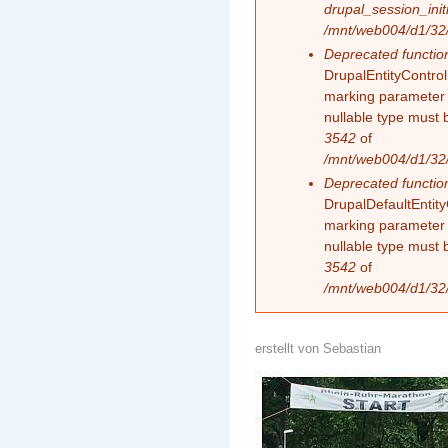
drupal_session_initi
/mnt/web004/d1/32/
Deprecated functio
DrupalEntityControll
marking parameter $
nullable type must 
3542
of
/mnt/web004/d1/32/
Deprecated functio
DrupalDefaultEntityC
marking parameter $
nullable type must 
3542
of
/mnt/web004/d1/32/
erstellt von
Sebastian