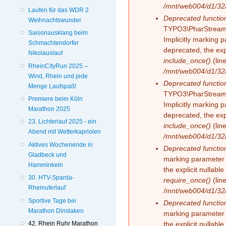
/mnt/web004/d1/32/
Laufen für das WDR 2
Deprecated functio
Weihnachtswunder
TYPO3\PharStreamW
Saisonausklang beim
Implicitly marking 
Schmachtendorfer
deprecated, the exp
Nikolauslauf
include_once()
(lin
RheinCityRun 2025 –
/mnt/web004/d1/32/
Wind, Rhein und jede
Deprecated functio
Menge Laufspaß!
TYPO3\PharStreamW
Premiere beim Köln
Implicitly marking p
Marathon 2025
deprecated, the exp
23. Lichterlauf 2025 - ein
include_once()
(lin
Abend mit Wetterkapriolen
/mnt/web004/d1/32/
Aktives Wochenende in
Deprecated functio
Gladbeck und
marking parameter 
Hamminkeln
the explicit nullabl
30. HTV-Sparda-
require_once()
(lin
Rheinuferlauf
/mnt/web004/d1/32
Sportive Tage bei
Deprecated functio
Marathon Dinslaken
marking parameter 
the explicit nullabl
42. Rhein Ruhr Marathon