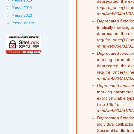
Presse 2015
deprecated, the exp
require_once()
(lin
Presse 2014
/mnt/web004/d1/32
Presse 2013
Deprecated functio
Presse-Archiv
Implicitly marking 
deprecated, the exp
require_once()
(lin
/mnt/web004/d1/32
Deprecated functio
marking parameter 
deprecated, the exp
require_once()
(lin
/mnt/web004/d1/32
Deprecated functio
marking parameter 
explicit nullable t
(line
1884
of
/mnt/web004/d1/32
Deprecated functio
individual callback
SessionHandlerInte