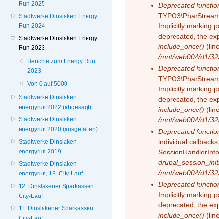
Run 2025
Deprecated functio
TYPO3\PharStreamW
Stadtwerke Dinslaken Energy
Implicitly marking 
Run 2024
deprecated, the exp
Stadtwerke Dinslaken Energy
include_once()
(lin
Run 2023
/mnt/web004/d1/32/
Berichte zum Energy Run
Deprecated functio
2023
TYPO3\PharStreamW
Von 0 auf 5000
Implicitly marking p
Stadtwerke Dinslaken
deprecated, the exp
energyrun 2022 (abgesagt)
include_once()
(lin
/mnt/web004/d1/32/
Stadtwerke Dinslaken
energyrun 2020 (ausgefallen)
Deprecated functio
individual callback
Stadtwerke Dinslaken
energyrun 2019
SessionHandlerInte
drupal_session_initi
Stadtwerke Dinslaken
/mnt/web004/d1/32/
energyrun, 13. City-Lauf
Deprecated functio
12. Dinslakener Sparkassen
Implicitly marking 
City-Lauf
deprecated, the exp
11. Dinslakener Sparkassen
include_once()
(lin
City-Lauf