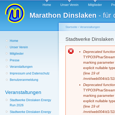
Hauptmenü
Di
Home
Unser Verein
Mitglieder
Pr
z
Marathon Dinslaken
- für
In
Startseite
›
Veranstaltungen
Sie sind hier
Stadtwerke Dinslaken
Home
Unser Verein
Fehlermeldung
Deprecated functio
Mitglieder
TYPO3\PharStreamWr
Presse
marking parameter $
Veranstaltungen
explicit nullable t
(line
19
of
Impressum und Datenschutz
/mnt/web004/d1/32/
Benutzeranmeldung
Deprecated functio
TYPO3\PharStreamWr
Veranstaltungen
marking parameter $
Stadtwerke Dinslaken Energy
explicit nullable t
Run 2026
(line
19
of
/mnt/web004/d1/32/
Stadtwerke Dinslaken Energy